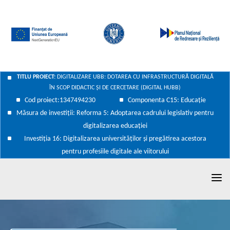
Skip
to
content
TITLU PROIECT:
DIGITALIZARE UBB: DOTAREA CU INFRASTRUCTURĂ DIGITALĂ
ÎN SCOP DIDACTIC ȘI DE CERCETARE (DIGITAL HUBB)
Cod proiect:1347494230
Componenta C15: Educație
Măsura de investiții: Reforma 5: Adoptarea cadrului legislativ pentru
digitalizarea educației
Investiția 16: Digitalizarea universităților și pregătirea acestora
pentru profesiile digitale ale viitorului