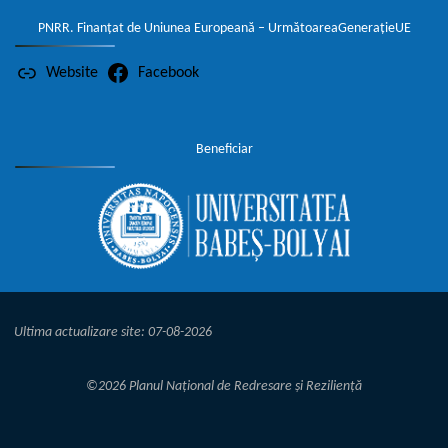
DIDACTIC ȘI DE
PNRR. Finanțat de Uniunea Europeană – UrmătoareaGenerațieUE
CERCETARE...
Website
Facebook
Read
"TITLU
More
PROIECT"
Beneficiar
Ultima actualizare site: 07-08-2026
©2026 Planul Național de Redresare și Reziliență