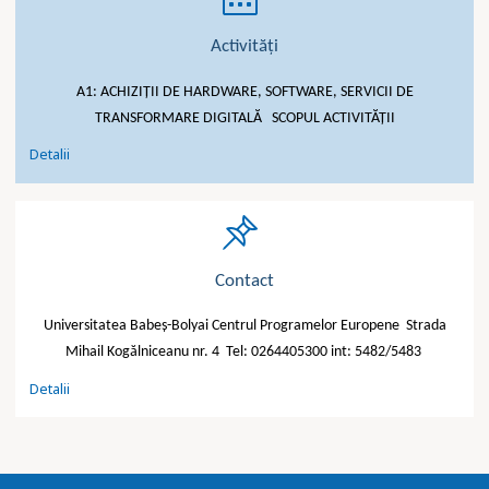
Activități
A1: ACHIZIȚII DE HARDWARE, SOFTWARE, SERVICII DE
TRANSFORMARE DIGITALĂ SCOPUL ACTIVITĂȚII
"Activități"
Detalii
Contact
Universitatea Babeș-Bolyai Centrul Programelor Europene Strada
TITLU
Mihail Kogălniceanu nr. 4 Tel: 0264405300 int: 5482/5483
PROIECT
"Contact"
Detalii
DIGITALIZARE
UBB: DOTAREA CU
INFRASTRUCTURĂ
DIGITALĂ ÎN SCOP