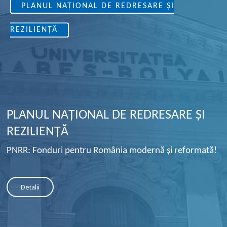
PLANUL NAȚIONAL DE REDRESARE ȘI
REZILIENȚĂ
P
L
A
N
U
L
N
A
Ț
I
O
N
A
L
D
E
R
E
D
R
E
S
A
R
E
Ș
I
R
E
Z
I
L
I
E
N
Ț
Ă
PNRR: Fonduri pentru România modernă și reformată!
Detalii